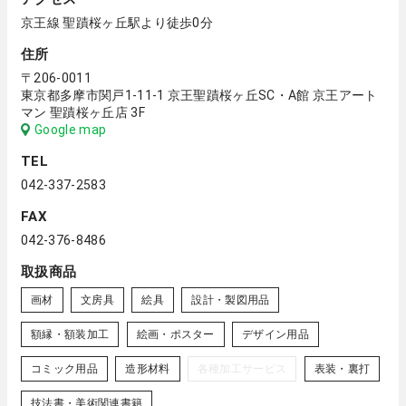
京王線 聖蹟桜ヶ丘駅より徒歩0分
住所
〒206-0011
東京都多摩市関戸1-11-1 京王聖蹟桜ヶ丘SC・A館 京王アート
マン 聖蹟桜ヶ丘店 3F
Google map
TEL
042-337-2583
FAX
042-376-8486
取扱商品
画材
文房具
絵具
設計・製図用品
額縁・額装加工
絵画・ポスター
デザイン用品
コミック用品
造形材料
各種加工サービス
表装・裏打
技法書・美術関連書籍