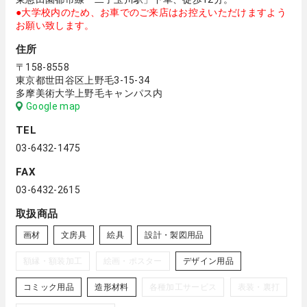
●大学校内のため、お車でのご来店はお控えいただけますよう
お願い致します。
住所
〒158-8558
東京都世田谷区上野毛3-15-34
多摩美術大学上野毛キャンパス内
Google map
TEL
03-6432-1475
FAX
03-6432-2615
取扱商品
画材
文房具
絵具
設計・製図用品
額縁・額装加工
絵画・ポスター
デザイン用品
コミック用品
造形材料
各種加工サービス
表装・裏打