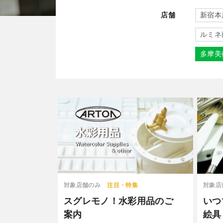
店舗
新宿本
ルミネ
多摩美
対象店舗のみ
注目・特集
対象店
スグレモノ！水彩用品のご
いつ
案内
絵具