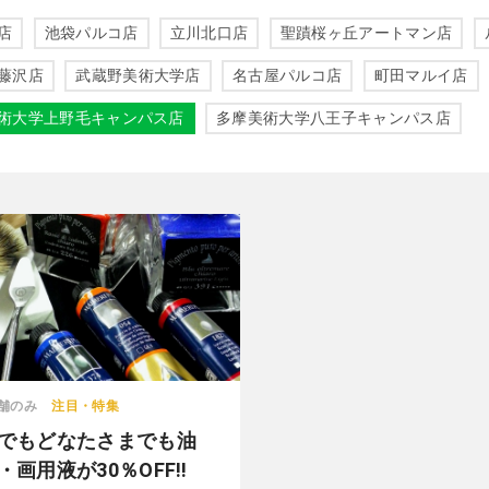
店
池袋パルコ店
立川北口店
聖蹟桜ヶ丘アートマン店
藤沢店
武蔵野美術大学店
名古屋パルコ店
町田マルイ店
術大学上野毛キャンパス店
多摩美術大学八王子キャンパス店
舗のみ
注目・特集
でもどなたさまでも油
・画用液が30％OFF!!