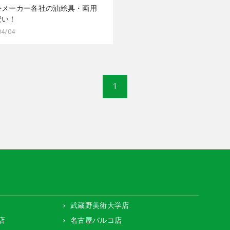
外メーカー各社の油絵具・画用
安い！
04/04
1
武蔵野美術大学店
店
名古屋パルコ店