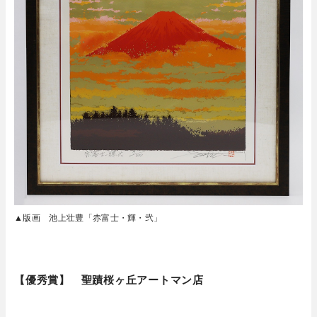
▲版画 池上壮豊「赤富士・輝・弐」
【優秀賞】 聖蹟桜ヶ丘アートマン店